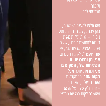
שלי לא הבין מה אני עושה
ולומדת,
הרגשתי לבד.
מאז חלפו למעלה מ6 שנים,
בהן עבדתי, למדתי התפתחתי,
ניסיתי – וזכיתי ללוות מאות
נערות לתחושת ביטחון, אושר
ושיפור עצמי. לא עוד לבד, לא
עוד "יועצת", לא עוד מסגרת.
אני, הן והתכנית. זו
השליחות שלי, המקום בו
אני תורמת יותר מכל
מקום אחר.
ההתקדמות
האדירה שלהן, השינוי בחיים
– זה הדלק שלי, ואל זה אני
מאושרת לקום בכל יום מחדש.