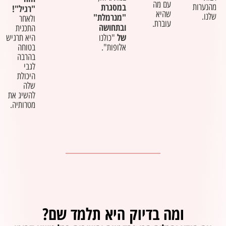
עם מה
במסגרת
מהנערות
"רגיל"!
שהיא
שלנו.
"מנרמלת"
ולאחר
עוברת.
ובתחושה
התכנית
של
"כולנו
היא תרגיש
אלופות".
בטוחה
בהרבה
לגבי
היכולת
שלה
להשיג את
מטרותיה.
ומה בדיוק היא תלמד שם?