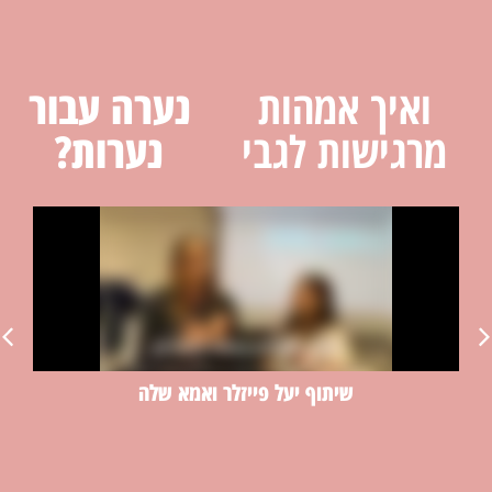
ואיך אמהות
נערה עבור
מרגישות לגבי
נערות?
שיתוף יעל פייזלר ואמא שלה
״
בת