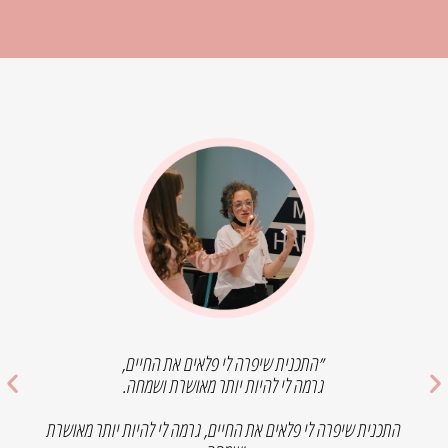
״ התוכנית הוסיפה לי אופטימיות, חיוביות ורוגע לחיים!
לפני התכנית הייתי מאוד נלחצת ו״מאבדת שליטה״ ועכשיו אני מפוקסת
יותר, מרגיעה את עצמי, ומתקדמת דרך הכלים שלמדנו.
התוכנית לימדה אותי המוןעל עצמי , על המחשבות והרגשות שלי, על