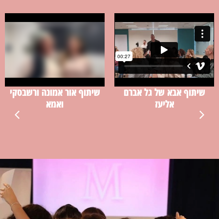
שיתוף אבא של גל אברם
שיתוף אור אמונה ורשבסקי
אליעז
ואמא