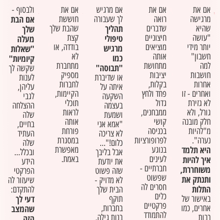
אם את
אם את
אם מרגיש
אם את
ולבסוף -
אם הבת
מרגישה
רואה
לך שעבורה
חוששת
תהליך
שהיא
שדברים
שהבת שלך
שלך
"עושה
חיצוניים
טיפולי
קצת
מעלה
יותר מידי
מוציאים
בודדה, או
מרגיש
"שאלות
חשבון"
אותה
לא
כמו
קיומיות"
למה
מתחושת
מתחברת
"תבוסה"
שקשה לך
חושבות
יציבות
מספיק
או שדיברת
לענות
אחרות
בקלות,
לחברות
איתה על
עליהן,
ואחרים - זו
פחד ולחץ
הקיימות,
השקעה
לגבי
לא גזירת
גדול
תוכלי
בעצמה
ההצלחה
גורל, ולא
ממבחנים,
לראות
ושמעת
שלה
חלק מובנה
קושי
אותה
"אמא אני
בחיים,
מ"להיות
בכניסה
פורחת
לא צריכה
העתיד
נערה".
לפרופורציות
במסגרת
כלום!"...
שלה
היא תלמד
בנוגע
מאפשרת
אבל בליבך
ובכלל...
איך להיות
לעינים
באמת.
את יודעת
הידע
חברתיים -
משוחררת,
שזה פשוט
הפרקטי
שפשוט
ותנתק את
לא מדויק -
שיעזור לה
חסרים לה
התלות
הבית שלך
להתקדם:
כלים
דעי לך
באישור של
תוקף
פרקטיים
אחרים, כמו
בחברות,
שהמצב
להתמודד
רבות
בנות גילה,
הזה