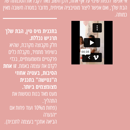
אי אפשר לכפות שינוי על אף אחת, ולכן חשוב מאד לקבל את הסכמתה של
הבת שלך, ואם אפשר ליצור מוטיבציה אמיתית, מדובר במטרה חשובה מאין
כמותה.
בתכנית מיס טין, הבת שלך
תרגיש נכללת.
חלק מקבוצה מקרבת, שהיא
בשיפור מתמיד, מקבלת כלים
פרקטיים ומשמעותיים, בכדי
זו אחת
לקדם את עצמה באמת.
הסיבות, בעטיה אחוזי
ה"נטישה" בתכנית
מצומצמים ביותר.
מעט מאד בנות נוטשות את
התהליך.
(פחות מ10% ועוד פחות אם
״הנערה
הביאה אתכן״ בעצמה לתכנית).