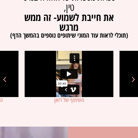
טין,
את חייבת לשמוע- זה ממש
מרגש
(תוכלי לראות עוד המוני שיתופים נוספים בהמשך הדף)
השיתוף של קורל מול 120 איש!
הש