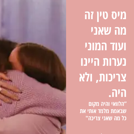
מיס טין זה
מה שאני
ועוד המוני
נערות היינו
צריכות, ולא
היה.
”הלוואי והיה מקום
שבאמת מלמד אותי את
כל מה שאני צריכה"