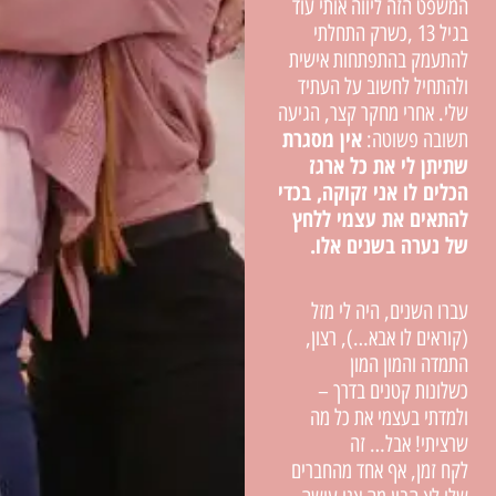
המשפט הזה ליווה אותי עוד
בגיל 13 ,כשרק התחלתי
להתעמק בהתפתחות אישית
ולהתחיל לחשוב על העתיד
שלי. אחרי מחקר קצר, הגיעה
אין מסגרת
תשובה פשוטה:
שתיתן לי את כל ארגז
הכלים לו אני זקוקה, בכדי
להתאים את עצמי ללחץ
של נערה בשנים אלו.
עברו השנים, היה לי מזל
(קוראים לו אבא…), רצון,
התמדה והמון המון
כשלונות קטנים בדרך –
ולמדתי בעצמי את כל מה
שרציתי! אבל… זה
לקח זמן, אף אחד מהחברים