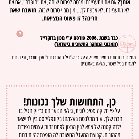
אותך?
אם את מתעניינת ומנסה לפתוח שיחה, את "חופרת". אם את
חושבת שאת
לא מתעניינת, לא אכפת לך... מין מבוי סתום שכזה.
חריגה? זו פשוט המציאות.
כבר בשנת ,2006 פורסם ע"י מכון ברוקדייל
(ממכוני המחקר החשובים בישראל)
מחקר ובו תמונת המצב מצביעה על כך ש"גיל ההתבגרות" אכן מורכב, וכי הורות
לנערות בגיל שכזה, מלאה באתגרים.
כן, התחושות שלך נכונות!
על פי חלוקה פסיכולוגית, גילאי הנוער הם בדיוק הגיל בו
הבת שלך, עוד מתלבטת בעצמה! בקונפליקסט בין להישאר
ילדה קטנה של אמא לבין הרצון לפתח זהות עצמית נפרדת
מההורים. קבוצת המעגל החשובה לה הופכת להיות בנות