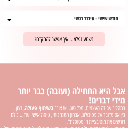
חודש שישי - עיבוד רגשי
נשמע נפלא... איך אפשר להתקדם?
אבל היא התחילה (ועזבה) כבר יותר
מידי דברים!
בשיתוף פעולה,
בתהליך עבודה העצמית, מכל סוג, יש צורך
רצון.
בין אם מדובר על פסיכולוג, אבחון התנהגותי, טיפול אישי ועוד… כולם
דורשים את מוטיבציית ה"מטופלת".