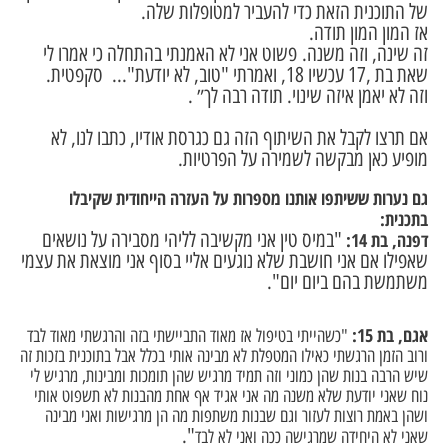
של התוכנית הזאת כדי להעביר למטופלות שלה.
אז המון המון תודה.
זה שינה, וזה משנה.
פשוט אני לא האמנתי בהתחלה כי אמרו לי
שאת בת ,17 עכשיו 18, ואמרתי "טוב, לא יודעת"..
. סקפטית.
וזה לא יא
מן איזה שינוי. תודה רבה לך״ .
אם תרצו לקבל את השיתוף הזה גם כגרסת אודיו, כתבו לנו, לא
מופיע כאן מבקשה לשמירה על הפרטיות.
גם נערות ששיתפו אותנו מספרות על העזרה הייחודית שקיבלו
בתכנית:
"במיס טין אני מקשיבה לליהי מסבירה על נושאים
דפנה, בת 14:
שאפילו אם אני חושבת שלא נוגעים אליי בסוף אני מוצאת את עצמי
משתמשת בהם ביום יום".
אגם, בת 15:
"
כשהייתי בטיפול אז מאוד התביישתי בזה והרגשתי מאוד לבד
ורוב הזמן הרגשתי כאילו המטפלת לא מבינה אותי בכלל אבל בתוכנית בזכות זה
שיש הרבה בנות שהן כמוני וזה תמיד מרגיש שהן תומכות ומבינות, מרגיש לי
נוח שאני יודעת שלא משנה מה אני אגיד אף אחת מהבנות לא תשפוט אותי
ושהן באמת רוצות לעזור וגם שבנות משתפות מה הן מרגישות ואני מבינה
".
שאני לא היחידה שמרגישה ככה ואני לא לבד