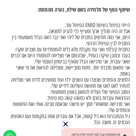
שיתוף נוסף של תלמידה בשם שילת, נערה מהממת:
הייתי בטיפול בשיטת EMID הטיפול עזר.
אבל זה היה תהליך ארוך ומעייף כדי להגיע לתוצאה.
היום, אני כמה חודשים בתכנית של ליהי ואני כבר רואה הבדל משמעותי בין
התכנית לבין הטיפול הרגשי.
בתכנית קיבלתי ואני עוד מקבלת מלא כלים להתמודדיות עם מצבים שקרו
בעבר וכמובן שיקרו בעתיד, שבזכותם אני מצליחה להתמודד היום אם דברים
שאני עוברת. אני מרגישה הבדל מטורף בביטחון העצמי שלי.
אני פתאום מדברת יותר, פחות מתביישת, ומצליחה להראות את מי שאני
באמת.
הלחצים והפחדים שנוצרו עם השנים ירדו ועוד ממשיכים לרדת ואני מצליחה
להחזיר לאט לאט את תחושת השליטה לידיים שלי.
המצב הנפשי שלי הצליח להתאזן באופן משמעותי.
ההרצאות עוברות בזורם ולא כמשהו קשה כמו טיפול.
ואני מרגישה שמאחורי מסך יש מישהי שבאמת מבינה אותי ואת החששות
והפחדים שלי.
גיל ההתבגרות הוא גיל קשוח, אבל אם עוברים אותו במקומות ועם האנשים
הנכונים זה משנה הכל.
אנו משתמשים בקבצי קוקיז לשיפור חוויית הגלישה.